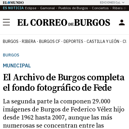
EDICIONES CyL
ES NOTICIA
Eclipse
Gamonal
Pueblos de Burgos
Conciertos
Ribera del
Menú
BURGOS
RIBERA
BURGOS CF
DEPORTES
CASTILLA Y LEÓN
CU
BURGOS
MUNICIPAL
El Archivo de Burgos completa
el fondo fotográfico de Fede
La segunda parte la componen 29.000
imágenes de Burgos de Federico Vélez hijo
desde 1962 hasta 2007, aunque las más
numerosas se concentran entre las