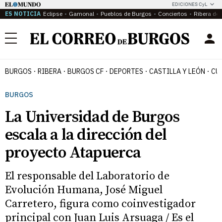
EDICIONES CyL
ES NOTICIA
Eclipse
Gamonal
Pueblos de Burgos
Conciertos
Ribera del
Menú
BURGOS
RIBERA
BURGOS CF
DEPORTES
CASTILLA Y LEÓN
CU
BURGOS
La Universidad de Burgos
escala a la dirección del
proyecto Atapuerca
El responsable del Laboratorio de
Evolución Humana, José Miguel
Carretero, figura como coinvestigador
principal con Juan Luis Arsuaga / Es el