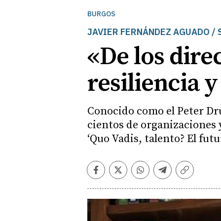
BURGOS
JAVIER FERNÁNDEZ AGUADO / So
«De los dire
resiliencia 
Conocido como el Peter Dru
cientos de organizaciones 
‘Quo Vadis, talento? El futu
Facebook
Twitter
Whatsapp
Telegram
Copiar
enlace