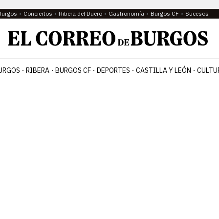
Burgos
Conciertos
Ribera del Duero
Gastronomía
Burgos CF
Sucesos
URGOS
RIBERA
BURGOS CF
DEPORTES
CASTILLA Y LEÓN
CULTU