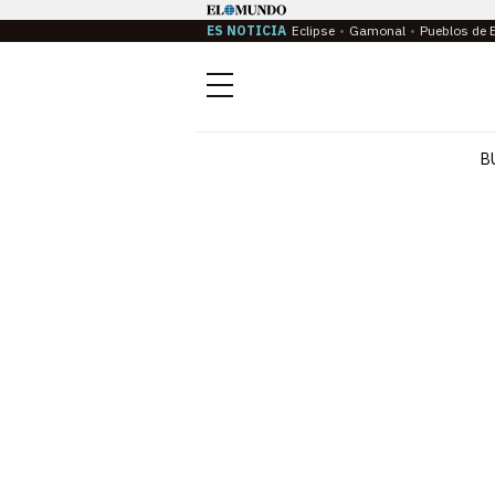
ES NOTICIA
Eclipse
Gamonal
Pueblos de 
Menú
B