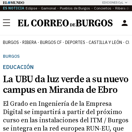
EDICIONES CyL
ES NOTICIA
Eclipse
Gamonal
Pueblos de Burgos
Conciertos
Ribera del
Menú
BURGOS
RIBERA
BURGOS CF
DEPORTES
CASTILLA Y LEÓN
CU
BURGOS
EDUCACIÓN
La UBU da luz verde a su nuevo
campus en Miranda de Ebro
El Grado en Ingeniería de la Empresa
Digital se impartirá a partir del próximo
curso en las instalaciones del ITM / Burgos
se integra en la red europea RUN-EU, que