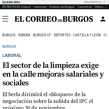
EDICIONES CyL
ES NOTICIA
Eclipse
Gamonal
Pueblos de Burgos
Conciertos
Ribera del
Menú
BURGOS
RIBERA
BURGOS CF
DEPORTES
CASTILLA Y LEÓN
CU
BURGOS
LABORAL
El sector de la limpieza exige
en la calle mejoras salariales y
sociales
El Serla dirimirá el «bloqueo» de la
negociación sobre la subida del IPC el
próximo 30 de noviembre