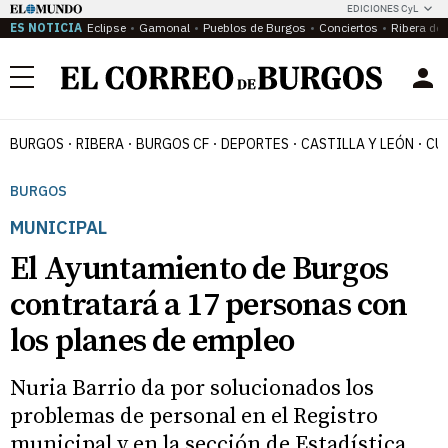
EDICIONES CyL
ES NOTICIA
Eclipse
Gamonal
Pueblos de Burgos
Conciertos
Ribera del
Menú
BURGOS
RIBERA
BURGOS CF
DEPORTES
CASTILLA Y LEÓN
CU
BURGOS
MUNICIPAL
El Ayuntamiento de Burgos
contratará a 17 personas con
los planes de empleo
Nuria Barrio da por solucionados los
problemas de personal en el Registro
municipal y en la sección de Estadística