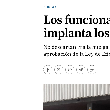
BURGOS
Los funciona
implanta los
No descartan ir a la huelga
aprobación de la Ley de Ef
Facebook
Twitter
Whatsapp
Telegram
Copiar
enlace