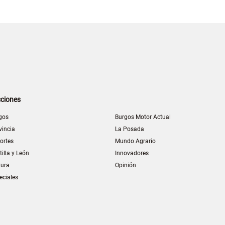
ciones
gos
Burgos Motor Actual
vincia
La Posada
ortes
Mundo Agrario
tilla y León
Innovadores
tura
Opinión
eciales