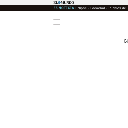
ES NOTICIA
Eclipse
Gamonal
Pueblos de 
Menú
B