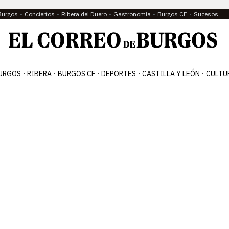
Burgos
Conciertos
Ribera del Duero
Gastronomía
Burgos CF
Sucesos
URGOS
RIBERA
BURGOS CF
DEPORTES
CASTILLA Y LEÓN
CULTU