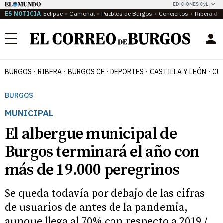
EDICIONES CyL
ES NOTICIA
Eclipse
Gamonal
Pueblos de Burgos
Conciertos
Ribera del
Menú
BURGOS
RIBERA
BURGOS CF
DEPORTES
CASTILLA Y LEÓN
CU
BURGOS
MUNICIPAL
El albergue municipal de
Burgos terminará el año con
más de 19.000 peregrinos
Se queda todavía por debajo de las cifras
de usuarios de antes de la pandemia,
aunque llega al 70% con respecto a 2019 /