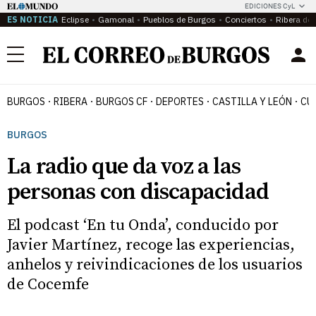
EDICIONES CyL
ES NOTICIA
Eclipse
Gamonal
Pueblos de Burgos
Conciertos
Ribera del
Menú
BURGOS
RIBERA
BURGOS CF
DEPORTES
CASTILLA Y LEÓN
CU
BURGOS
La radio que da voz a las
personas con discapacidad
El podcast ‘En tu Onda’, conducido por
Javier Martínez, recoge las experiencias,
anhelos y reivindicaciones de los usuarios
de Cocemfe