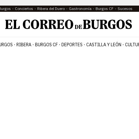
Burgos
Conciertos
Ribera del Duero
Gastronomía
Burgos CF
Sucesos
URGOS
RIBERA
BURGOS CF
DEPORTES
CASTILLA Y LEÓN
CULTU