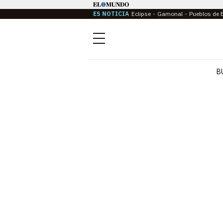
ES NOTICIA
Eclipse
Gamonal
Pueblos de 
Menú
B