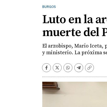
BURGOS
Luto en la a
muerte del 
El arzobispo, Mario Iceta,
y ministerio. La próxima s
Facebook
Twitter
Whatsapp
Telegram
Copiar
enlace