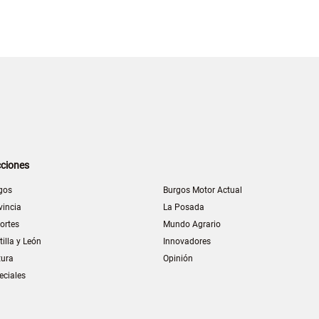
ciones
gos
Burgos Motor Actual
vincia
La Posada
ortes
Mundo Agrario
tilla y León
Innovadores
tura
Opinión
eciales