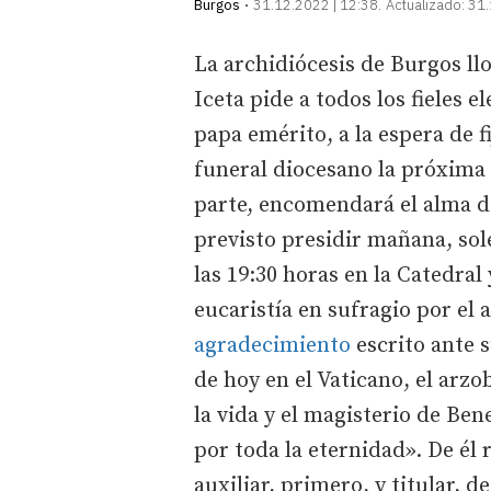
Burgos
31.12.2022 | 12:38
Actualizado:
31.
La archidiócesis de Burgos l
Iceta pide a todos los fieles 
papa emérito, a la espera de f
funeral diocesano la próxima 
parte, encomendará el alma de
previsto presidir mañana, so
las 19:30 horas en la Catedral 
eucaristía en sufragio por el
agradecimiento
escrito ante s
de hoy en el Vaticano, el arz
la vida y el magisterio de Ben
por toda la eternidad». De é
auxiliar, primero, y titular, d