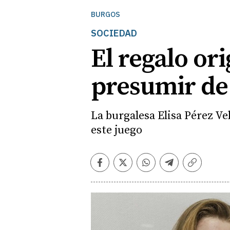
BURGOS
SOCIEDAD
El regalo or
presumir de
La burgalesa Elisa Pérez V
este juego
Facebook
Twitter
Whatsapp
Telegram
Copiar
enlace