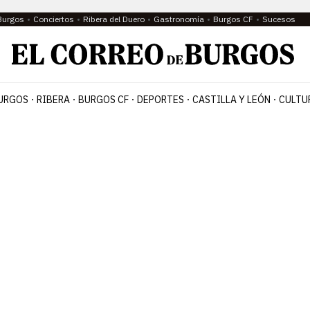
Burgos
Conciertos
Ribera del Duero
Gastronomía
Burgos CF
Sucesos
URGOS
RIBERA
BURGOS CF
DEPORTES
CASTILLA Y LEÓN
CULTU