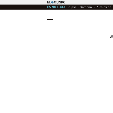
ES NOTICIA
Eclipse
Gamonal
Pueblos de 
Menú
B