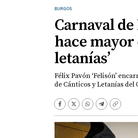
BURGOS
Carnaval de 
hace mayor d
letanías’
Félix Pavón ‘Felisón’ encar
de Cánticos y Letanías del
Facebook
Twitter
Whatsapp
Telegram
Copiar
enlace