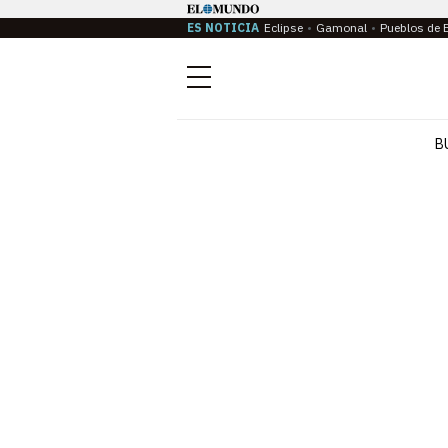
ES NOTICIA
Eclipse
Gamonal
Pueblos de 
Menú
B