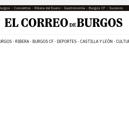
Burgos
Conciertos
Ribera del Duero
Gastronomía
Burgos CF
Sucesos
URGOS
RIBERA
BURGOS CF
DEPORTES
CASTILLA Y LEÓN
CULTU