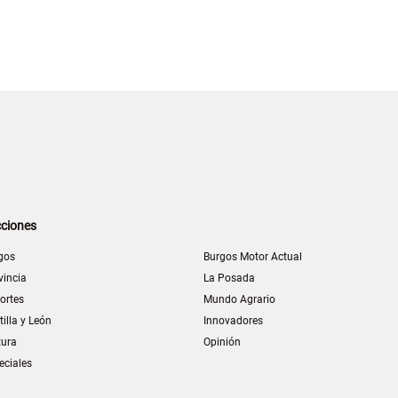
ciones
gos
Burgos Motor Actual
vincia
La Posada
ortes
Mundo Agrario
tilla y León
Innovadores
tura
Opinión
eciales