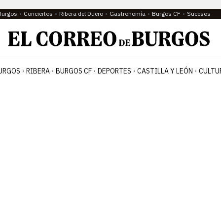
Burgos
Conciertos
Ribera del Duero
Gastronomía
Burgos CF
Sucesos
URGOS
RIBERA
BURGOS CF
DEPORTES
CASTILLA Y LEÓN
CULTU