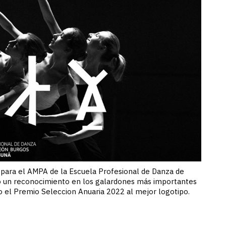
 para el AMPA de la Escuela Profesional de Danza de
do un reconocimiento en los galardones más importantes
ido el Premio Seleccion Anuaria 2022 al mejor logotipo.