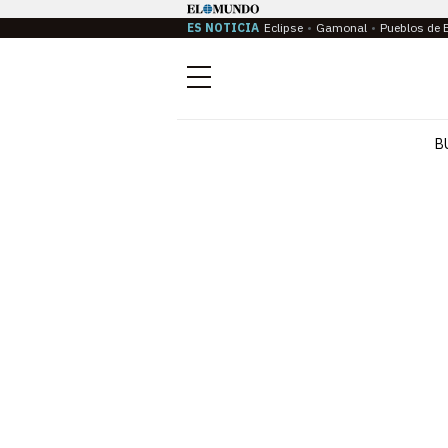
ES NOTICIA
Eclipse
Gamonal
Pueblos de 
Menú
B