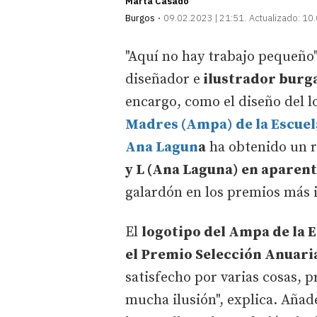
Marta Casado
Burgos
09.02.2023 | 21:51
Actualizado:
10.
"Aquí no hay trabajo pequeño".
diseñador e
ilustrador burg
encargo, como el diseño del l
Madres (Ampa) de la Escuela
Ana Lagun
a
ha obtenido un r
y L (Ana Laguna) en apare
galardón en los premios más 
El
logotipo del Ampa de la E
el Premio Selección Anuaria
satisfecho por varias cosas, 
mucha ilusión", explica. Aña