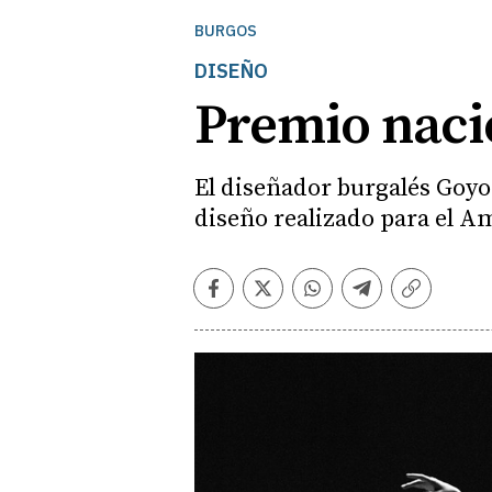
BURGOS
DISEÑO
Premio nacio
El diseñador burgalés Goyo
diseño realizado para el A
Facebook
Twitter
Whatsapp
Telegram
Copiar
enlace