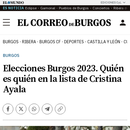
EDICIONES CyL
ES NOTICIA
Eclipse
Gamonal
Pueblos de Burgos
Conciertos
Ribera del
Menú
BURGOS
RIBERA
BURGOS CF
DEPORTES
CASTILLA Y LEÓN
CU
BURGOS
Elecciones Burgos 2023. Quién
es quién en la lista de Cristina
Ayala
Facebook
Twitter
Whatsapp
Telegram
Copiar
enlace