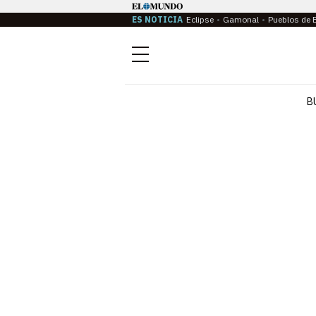
ES NOTICIA
Eclipse
Gamonal
Pueblos de 
Menú
B