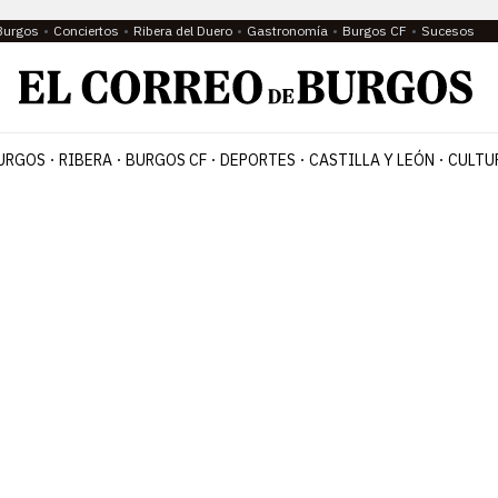
Burgos
Conciertos
Ribera del Duero
Gastronomía
Burgos CF
Sucesos
URGOS
RIBERA
BURGOS CF
DEPORTES
CASTILLA Y LEÓN
CULTU