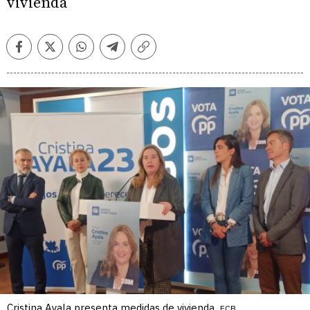
vivienda
Facebook
Twitter
Whatsapp
Telegram
Copiar
enlace
Cristina Ayala presenta medidas de vivienda.
ECB