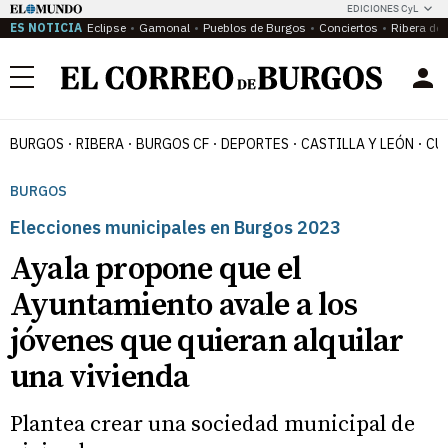
EDICIONES CyL
ES NOTICIA
Eclipse
Gamonal
Pueblos de Burgos
Conciertos
Ribera del
Menú
BURGOS
RIBERA
BURGOS CF
DEPORTES
CASTILLA Y LEÓN
CU
BURGOS
Elecciones municipales en Burgos 2023
Ayala propone que el
Ayuntamiento avale a los
jóvenes que quieran alquilar
una vivienda
Plantea crear una sociedad municipal de