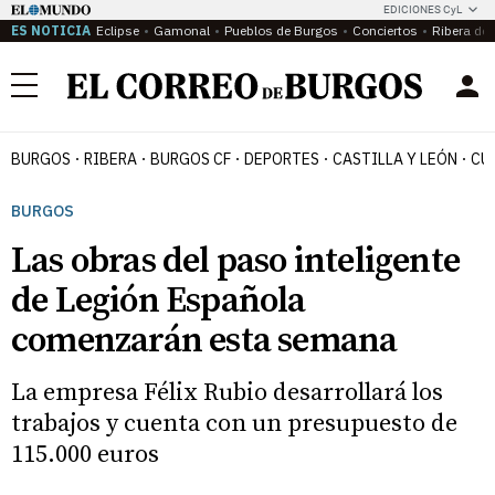
EDICIONES CyL
ES NOTICIA
Eclipse
Gamonal
Pueblos de Burgos
Conciertos
Ribera del
Menú
BURGOS
RIBERA
BURGOS CF
DEPORTES
CASTILLA Y LEÓN
CU
BURGOS
Las obras del paso inteligente
de Legión Española
comenzarán esta semana
La empresa Félix Rubio desarrollará los
trabajos y cuenta con un presupuesto de
115.000 euros