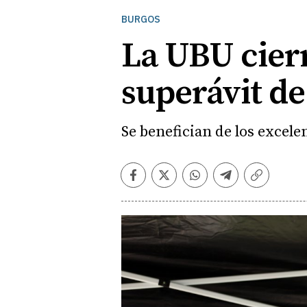
BURGOS
La UBU cierr
superávit de
Se benefician de los excele
Facebook
Twitter
Whatsapp
Telegram
Copiar
enlace