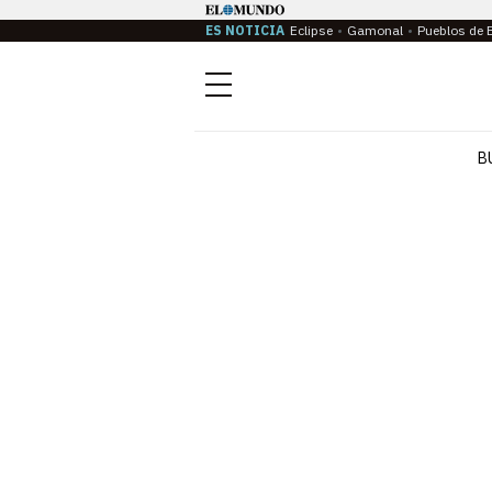
ES NOTICIA
Eclipse
Gamonal
Pueblos de 
Menú
B