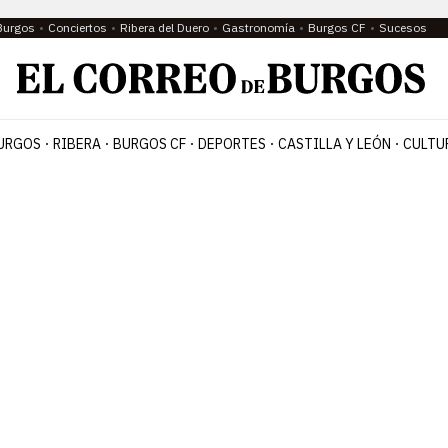
Burgos
Conciertos
Ribera del Duero
Gastronomía
Burgos CF
Sucesos
URGOS
RIBERA
BURGOS CF
DEPORTES
CASTILLA Y LEÓN
CULTU