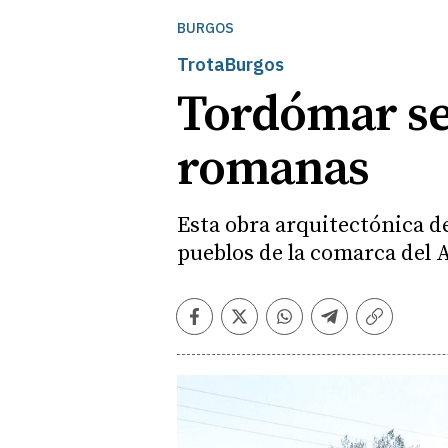
BURGOS
TrotaBurgos
Tordómar se 
romanas
Esta obra arquitectónica d
pueblos de la comarca del
Facebook
Twitter
Whatsapp
Telegram
Copiar
enlace