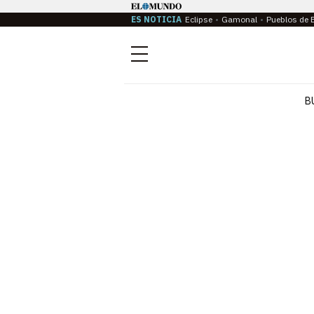
ES NOTICIA
Eclipse
Gamonal
Pueblos de 
Menú
B