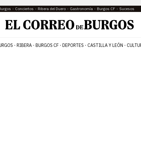
Burgos
Conciertos
Ribera del Duero
Gastronomía
Burgos CF
Sucesos
URGOS
RIBERA
BURGOS CF
DEPORTES
CASTILLA Y LEÓN
CULTU