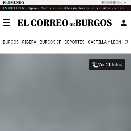
EDICIONES CyL
ES NOTICIA
Eclipse
Gamonal
Pueblos de Burgos
Conciertos
Ribera del
Menú
BURGOS
RIBERA
BURGOS CF
DEPORTES
CASTILLA Y LEÓN
CU
Ver 11 fotos