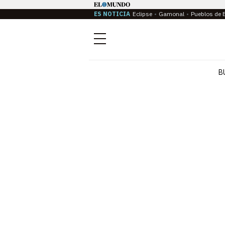
ES NOTICIA
Eclipse
Gamonal
Pueblos de 
Menú
B