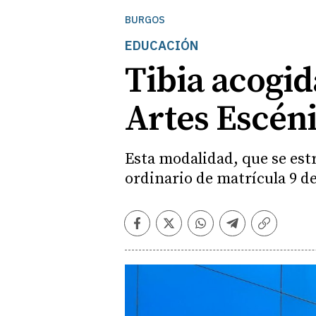
BURGOS
EDUCACIÓN
Tibia acogid
Artes Escén
Esta modalidad, que se est
ordinario de matrícula 9 de
Facebook
Twitter
Whatsapp
Telegram
Copiar
enlace