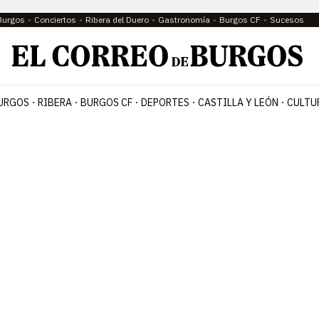
Burgos
Conciertos
Ribera del Duero
Gastronomía
Burgos CF
Sucesos
URGOS
RIBERA
BURGOS CF
DEPORTES
CASTILLA Y LEÓN
CULTU