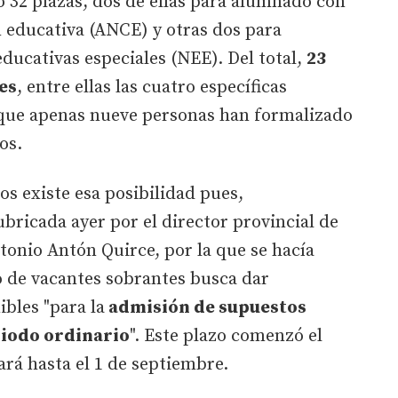
o 32 plazas, dos de ellas para alumnado con
educativa (ANCE) y otras dos para
ducativas especiales (NEE). Del total,
23
es
, entre ellas las cuatro específicas
 que apenas nueve personas han formalizado
os.
os existe esa posibilidad pues,
ubricada ayer por el director provincial de
onio Antón Quirce, por la que se hacía
o de vacantes sobrantes busca dar
ibles "para la
admisión de supuestos
riodo ordinario
". Este plazo comenzó el
ará hasta el 1 de septiembre.