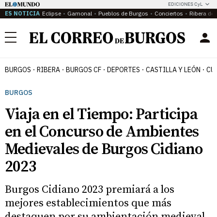
EDICIONES CyL
ES NOTICIA
Eclipse
Gamonal
Pueblos de Burgos
Conciertos
Ribera del
Menú
BURGOS
RIBERA
BURGOS CF
DEPORTES
CASTILLA Y LEÓN
CU
BURGOS
Viaja en el Tiempo: Participa
en el Concurso de Ambientes
Medievales de Burgos Cidiano
2023
Burgos Cidiano 2023 premiará a los
mejores establecimientos que más
destaquen por su ambientación medieval