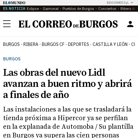
EDICIONES CyL
ES NOTICIA
Eclipse
Gamonal
Pueblos de Burgos
Conciertos
Ribera del
Menú
BURGOS
RIBERA
BURGOS CF
DEPORTES
CASTILLA Y LEÓN
CU
BURGOS
Las obras del nuevo Lidl
avanzan a buen ritmo y abrirá
a finales de año
Las instalaciones a las que se trasladará la
tienda próxima a Hipercor ya se perfilan
en la explanada de Automoba / Su plantilla
en Burgos ya supera las cien personas