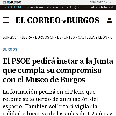
EDICIONES CyL
ES NOTICIA
Eclipse
Gamonal
Pueblos de Burgos
Conciertos
Ribera del
Menú
BURGOS
RIBERA
BURGOS CF
DEPORTES
CASTILLA Y LEÓN
CU
BURGOS
El PSOE pedirá instar a la Junta
que cumpla su compromiso
con el Museo de Burgos
La formación pedirá en el Pleno que
retome su acuerdo de ampliación del
espacio. También solicitará vigilar la
calidad educativa de las aulas de 1-2 años y