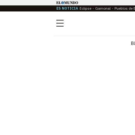
ES NOTICIA
Eclipse
Gamonal
Pueblos de 
Menú
B