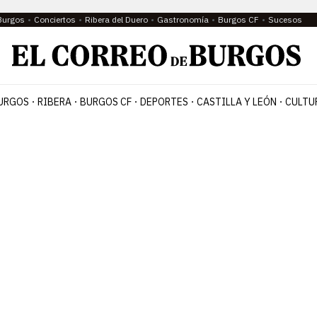
Burgos
Conciertos
Ribera del Duero
Gastronomía
Burgos CF
Sucesos
URGOS
RIBERA
BURGOS CF
DEPORTES
CASTILLA Y LEÓN
CULTU