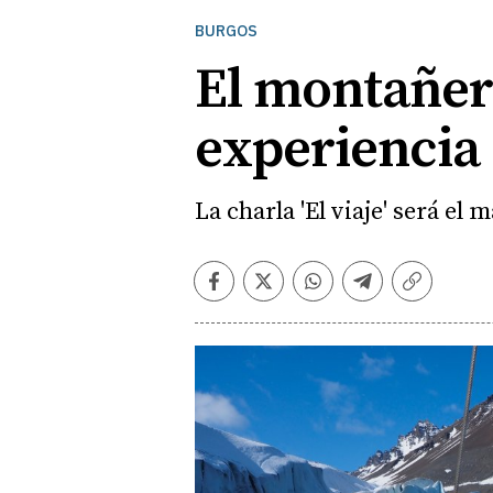
BURGOS
El montañer
experiencia
La charla 'El viaje' será el
Facebook
Twitter
Whatsapp
Telegram
Copiar
enlace