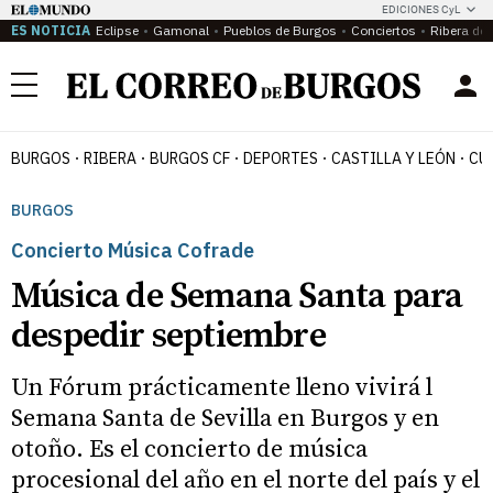
EDICIONES CyL
ES NOTICIA
Eclipse
Gamonal
Pueblos de Burgos
Conciertos
Ribera del
Menú
BURGOS
RIBERA
BURGOS CF
DEPORTES
CASTILLA Y LEÓN
CU
BURGOS
Concierto Música Cofrade
Música de Semana Santa para
despedir septiembre
Un Fórum prácticamente lleno vivirá l
Semana Santa de Sevilla en Burgos y en
otoño. Es el concierto de música
procesional del año en el norte del país y el