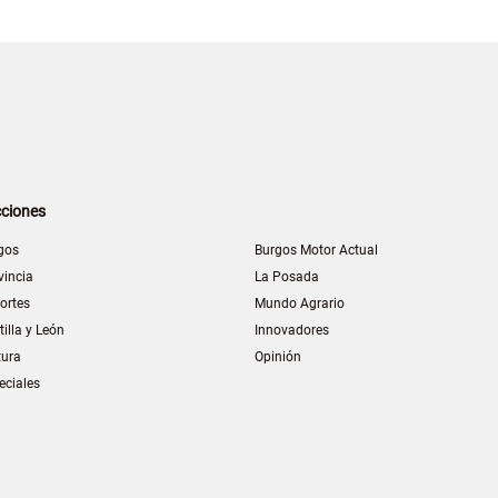
ciones
gos
Burgos Motor Actual
vincia
La Posada
ortes
Mundo Agrario
tilla y León
Innovadores
tura
Opinión
eciales