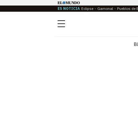
ES NOTICIA
Eclipse
Gamonal
Pueblos de 
Menú
B