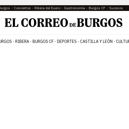
Burgos
Conciertos
Ribera del Duero
Gastronomía
Burgos CF
Sucesos
URGOS
RIBERA
BURGOS CF
DEPORTES
CASTILLA Y LEÓN
CULTU