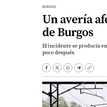
BURGOS
Un avería afe
de Burgos
El incidente se producía en
poco después
Facebook
Twitter
Whatsapp
Telegram
Copiar
enlace