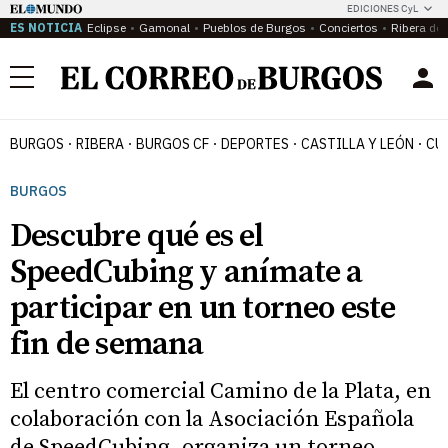
EDICIONES CyL
ES NOTICIA
Eclipse
Gamonal
Pueblos de Burgos
Conciertos
Ribera del
Menú
BURGOS
RIBERA
BURGOS CF
DEPORTES
CASTILLA Y LEÓN
CU
BURGOS
Descubre qué es el
SpeedCubing y anímate a
participar en un torneo este
fin de semana
El centro comercial Camino de la Plata, en
colaboración con la Asociación Española
de SpeedCubing, organiza un torneo