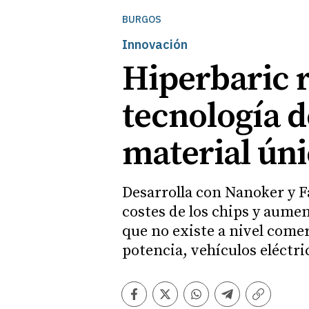
BURGOS
Innovación
Hiperbaric 
tecnología 
material úni
Desarrolla con Nanoker y F
costes de los chips y aumen
que no existe a nivel comer
potencia, vehículos eléctri
Facebook
Twitter
Whatsapp
Telegram
Copiar