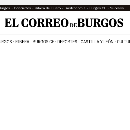
Burgos
Conciertos
Ribera del Duero
Gastronomía
Burgos CF
Sucesos
URGOS
RIBERA
BURGOS CF
DEPORTES
CASTILLA Y LEÓN
CULTU