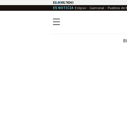
ES NOTICIA
Eclipse
Gamonal
Pueblos de 
Menú
B