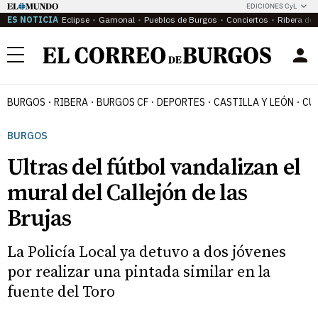
EDICIONES CyL
ES NOTICIA
Eclipse
Gamonal
Pueblos de Burgos
Conciertos
Ribera del
Menú
BURGOS
RIBERA
BURGOS CF
DEPORTES
CASTILLA Y LEÓN
CU
BURGOS
Ultras del fútbol vandalizan el
mural del Callejón de las
Brujas
La Policía Local ya detuvo a dos jóvenes
por realizar una pintada similar en la
fuente del Toro