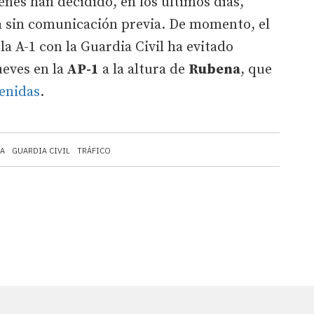
enes han decidido, en los últimos días,
a sin comunicación previa. De momento, el
la A-1 con la Guardia Civil ha evitado
ueves en la
AP-1
a la altura de
Rubena
, que
enidas
.
A
GUARDIA CIVIL
TRÁFICO