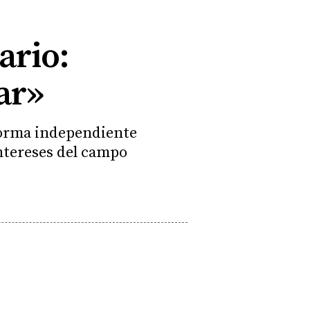
ario:
ar»
 forma independiente
intereses del campo