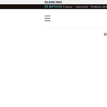
ES NOTICIA
Eclipse
Gamonal
Pueblos de 
Menú
B