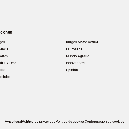
ciones
gos
Burgos Motor Actual
vincia
La Posada
ortes
Mundo Agrario
tilla y León
Innovadores
tura
Opinión
eciales
Aviso legal
Política de privacidad
Política de cookies
Configuración de cookies