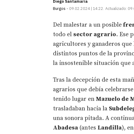
Diego Santamaría
Burgos
09.02.2024 | 14:22
Actualizado:
09.
Del malestar a un posible
fre
todo el
sector agrario
. Ese 
agricultores y ganaderos que
distintos puntos de la provin
la insostenible situación que
Tras la decepción de esta maña
agrarios que debía celebrarse
tenido lugar en
Mazuelo de 
trasladaban hacia la
Subdele
una sonora pitada. A continua
Abadesa
(antes
Landilla
), e