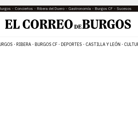
Burgos
Conciertos
Ribera del Duero
Gastronomía
Burgos CF
Sucesos
URGOS
RIBERA
BURGOS CF
DEPORTES
CASTILLA Y LEÓN
CULTU