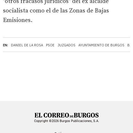
"otros fracasos jurídicos" del ex alcalde
socialista como el de las Zonas de Bajas
Emisiones.
EN:
DANIEL DE LA ROSA
PSOE
JUZGADOS
AYUNTAMIENTO DE BURGOS
BU
Copyright ©2026 Burgos Publicaciones, S.A.