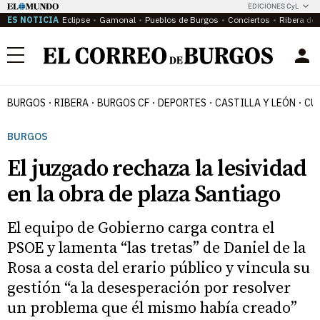
EDICIONES CyL
ES NOTICIA
Eclipse
Gamonal
Pueblos de Burgos
Conciertos
Ribera del
Menú
BURGOS
RIBERA
BURGOS CF
DEPORTES
CASTILLA Y LEÓN
CU
BURGOS
El juzgado rechaza la lesividad
en la obra de plaza Santiago
El equipo de Gobierno carga contra el
PSOE y lamenta “las tretas” de Daniel de la
Rosa a costa del erario público y vincula su
gestión “a la desesperación por resolver
un problema que él mismo había creado”