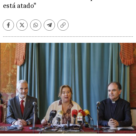
está atado"
Facebook
Twitter
Whatsapp
Telegram
Copiar
enlace