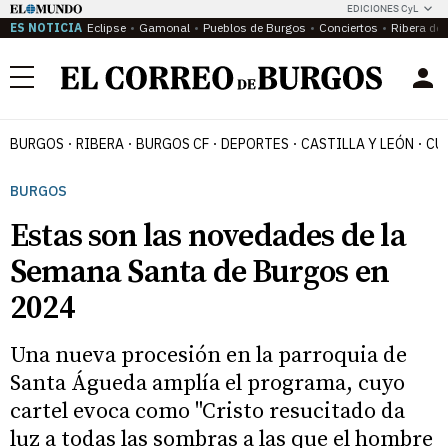
EDICIONES CyL
ES NOTICIA
Eclipse
Gamonal
Pueblos de Burgos
Conciertos
Ribera del
Menú
BURGOS
RIBERA
BURGOS CF
DEPORTES
CASTILLA Y LEÓN
CU
BURGOS
Estas son las novedades de la
Semana Santa de Burgos en
2024
Una nueva procesión en la parroquia de
Santa Águeda amplía el programa, cuyo
cartel evoca como "Cristo resucitado da
luz a todas las sombras a las que el hombre