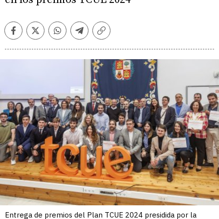
Facebook
Twitter
Whatsapp
Telegram
Copiar
enlace
Entrega de premios del Plan TCUE 2024 presidida por la