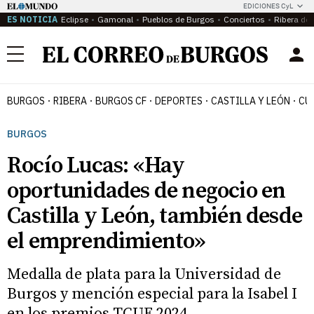
EDICIONES CyL
ES NOTICIA
Eclipse
Gamonal
Pueblos de Burgos
Conciertos
Ribera del
Menú
BURGOS
RIBERA
BURGOS CF
DEPORTES
CASTILLA Y LEÓN
CU
BURGOS
Rocío Lucas: «Hay
oportunidades de negocio en
Castilla y León, también desde
el emprendimiento»
Medalla de plata para la Universidad de
Burgos y mención especial para la Isabel I
en los premios TCUE 2024