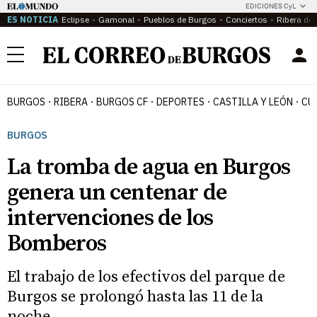
EDICIONES CyL
ES NOTICIA
Eclipse
Gamonal
Pueblos de Burgos
Conciertos
Ribera del
Menú
BURGOS
RIBERA
BURGOS CF
DEPORTES
CASTILLA Y LEÓN
CU
BURGOS
La tromba de agua en Burgos
genera un centenar de
intervenciones de los
Bomberos
El trabajo de los efectivos del parque de
Burgos se prolongó hasta las 11 de la
noche