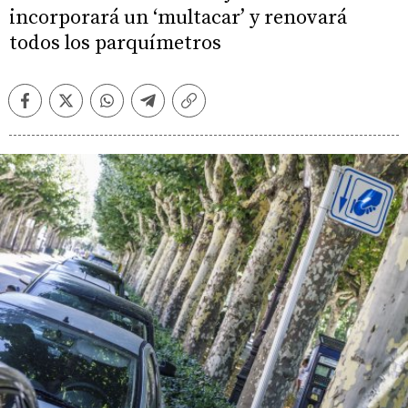
incorporará un ‘multacar’ y renovará
todos los parquímetros
Facebook
Twitter
Whatsapp
Telegram
Copiar
enlace