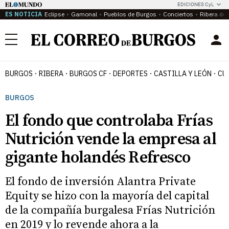
EDICIONES CyL
ES NOTICIA
Eclipse
Gamonal
Pueblos de Burgos
Conciertos
Ribera del
Menú
BURGOS
RIBERA
BURGOS CF
DEPORTES
CASTILLA Y LEÓN
CU
BURGOS
El fondo que controlaba Frías
Nutrición vende la empresa al
gigante holandés Refresco
El fondo de inversión Alantra Private
Equity se hizo con la mayoría del capital
de la compañía burgalesa Frías Nutrición
en 2019 y lo revende ahora a la