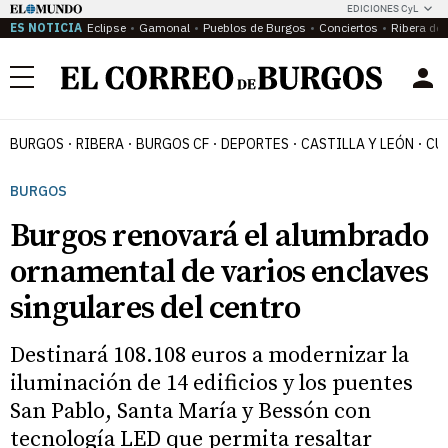
EDICIONES CyL
ES NOTICIA
Eclipse
Gamonal
Pueblos de Burgos
Conciertos
Ribera del
Menú
BURGOS
RIBERA
BURGOS CF
DEPORTES
CASTILLA Y LEÓN
CU
BURGOS
Burgos renovará el alumbrado
ornamental de varios enclaves
singulares del centro
Destinará 108.108 euros a modernizar la
iluminación de 14 edificios y los puentes
San Pablo, Santa María y Bessón con
tecnología LED que permita resaltar