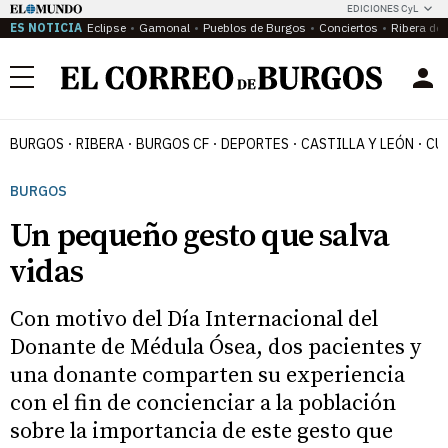
EDICIONES CyL
ES NOTICIA
Eclipse
Gamonal
Pueblos de Burgos
Conciertos
Ribera del
Menú
BURGOS
RIBERA
BURGOS CF
DEPORTES
CASTILLA Y LEÓN
CU
BURGOS
Un pequeño gesto que salva
vidas
Con motivo del Día Internacional del
Donante de Médula Ósea, dos pacientes y
una donante comparten su experiencia
con el fin de concienciar a la población
sobre la importancia de este gesto que