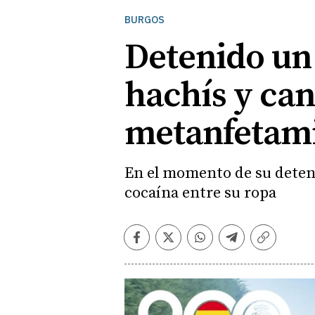
BURGOS
Detenido un 
hachís y ca
metanfetam
En el momento de su detenc
cocaína entre su ropa
Facebook
Twitter
Whatsapp
Telegram
Copiar
enlace