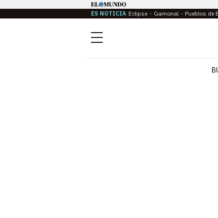
ES NOTICIA
Eclipse
Gamonal
Pueblos de 
Menú
B