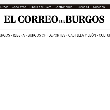
Burgos
Conciertos
Ribera del Duero
Gastronomía
Burgos CF
Sucesos
URGOS
RIBERA
BURGOS CF
DEPORTES
CASTILLA Y LEÓN
CULTU