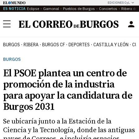
EDICIONES CyL
ES NOTICIA
Eclipse
Gamonal
Pueblos de Burgos
Conciertos
Ribera del
Menú
BURGOS
RIBERA
BURGOS CF
DEPORTES
CASTILLA Y LEÓN
CU
BURGOS
El PSOE plantea un centro de
promoción de la industria
para apoyar la candidatura de
Burgos 2031
Se ubicaría junto a la Estación de la
Ciencia y la Tecnología, donde las antiguas
naves de Correos, e incluiría espacios