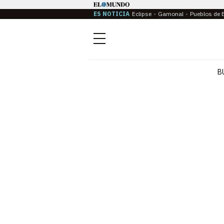
ES NOTICIA
Eclipse
Gamonal
Pueblos de 
Menú
B