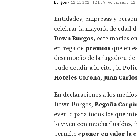
Burgos
12.11.2024 | 21:39
Actualizado:
12.
Entidades, empresas y person
celebrar la mayoría de edad de
Down Burgos
, este martes e
entrega de
premios
que en e
desempeño de la jugadora d
pudo acudir a la cita-, la
Poli
Hoteles Corona
,
Juan Carlo
En declaraciones a los medios 
Down Burgos,
Begoña Carpi
evento para todos los que int
lo viven con mucha ilusión», i
permite
«poner en valor la 