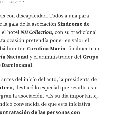
11.2024 | 21:39
as con discapacidad. Todos a una para
 la gala de la asociación
Síndrome de
n el hotel
NH Collection
, con su tradicional
sta ocasión pretendía poner en valor el
e bádminton
Carolina Marín
-finalmente no
cía Nacional
y el administrador del
Grupo
s Barriocanal
.
antes del inicio del acto, la presidenta de
ntero
, destacó lo especial que resulta este
egran la asociación. «Es su día importante,
ndicó convencida de que esta iniciativa
contratación de las personas con