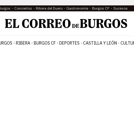
Burgos
Conciertos
Ribera del Duero
Gastronomía
Burgos CF
Sucesos
URGOS
RIBERA
BURGOS CF
DEPORTES
CASTILLA Y LEÓN
CULTU