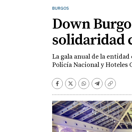
BURGOS
Down Burgos
solidaridad 
La gala anual de la entida
Policía Nacional y Hoteles
Facebook
Twitter
Whatsapp
Telegram
Copiar
enlace