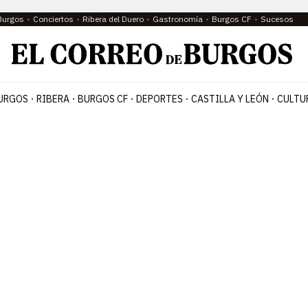
Burgos
Conciertos
Ribera del Duero
Gastronomía
Burgos CF
Sucesos
URGOS
RIBERA
BURGOS CF
DEPORTES
CASTILLA Y LEÓN
CULTU