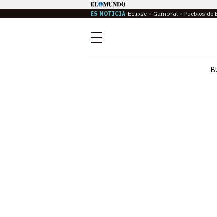
ES NOTICIA
Eclipse
Gamonal
Pueblos de 
Menú
B