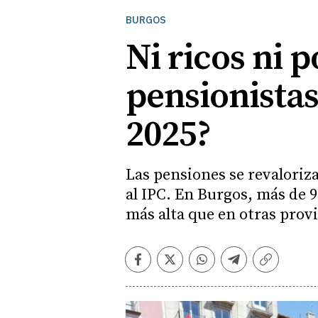
BURGOS
Ni ricos ni 
pensionistas
2025?
Las pensiones se revaloriz
al IPC. En Burgos, más de 
más alta que en otras prov
Facebook
Twitter
Whatsapp
Telegram
Copiar
enlace