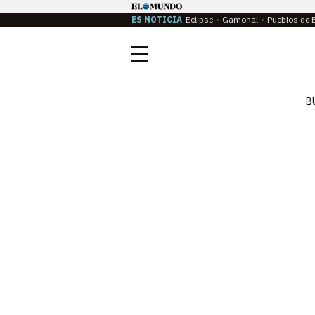
ES NOTICIA
Eclipse
Gamonal
Pueblos de 
Menú
B