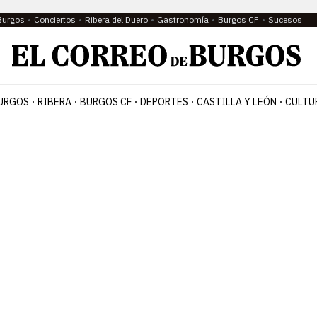
Burgos
Conciertos
Ribera del Duero
Gastronomía
Burgos CF
Sucesos
URGOS
RIBERA
BURGOS CF
DEPORTES
CASTILLA Y LEÓN
CULTU