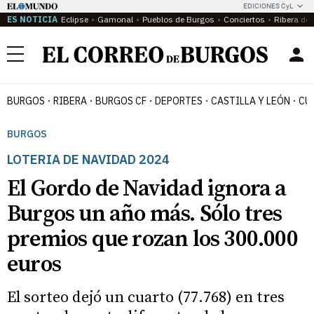
EDICIONES CyL
ES NOTICIA
Eclipse
Gamonal
Pueblos de Burgos
Conciertos
Ribera del
Menú
BURGOS
RIBERA
BURGOS CF
DEPORTES
CASTILLA Y LEÓN
CU
BURGOS
LOTERIA DE NAVIDAD 2024
El Gordo de Navidad ignora a
Burgos un año más. Sólo tres
premios que rozan los 300.000
euros
El sorteo dejó un cuarto (77.768) en tres