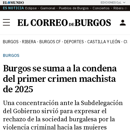
EDICIONES CyL
ES NOTICIA
Eclipse
Gamonal
Pueblos de Burgos
Conciertos
Ribera del
Menú
BURGOS
RIBERA
BURGOS CF
DEPORTES
CASTILLA Y LEÓN
CU
BURGOS
Burgos se suma a la condena
del primer crimen machista
de 2025
Una concentración ante la Subdelegación
del Gobierno sirvió para expresar el
rechazo de la sociedad burgalesa por la
violencia criminal hacia las mujeres