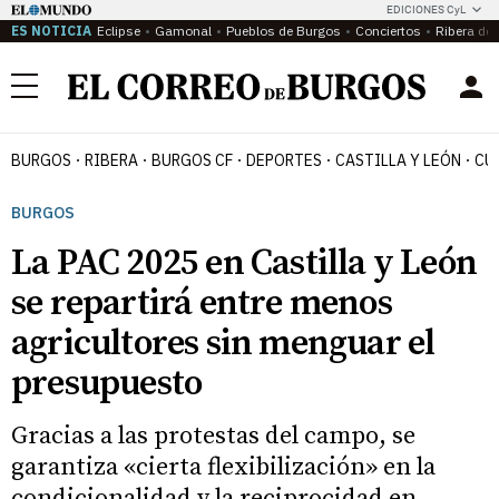
EDICIONES CyL
ES NOTICIA
Eclipse
Gamonal
Pueblos de Burgos
Conciertos
Ribera del
Menú
BURGOS
RIBERA
BURGOS CF
DEPORTES
CASTILLA Y LEÓN
CU
BURGOS
La PAC 2025 en Castilla y León
se repartirá entre menos
agricultores sin menguar el
presupuesto
Gracias a las protestas del campo, se
garantiza «cierta flexibilización» en la
condicionalidad y la reciprocidad en