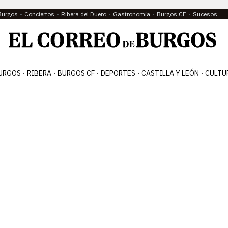
Burgos
Conciertos
Ribera del Duero
Gastronomía
Burgos CF
Sucesos
URGOS
RIBERA
BURGOS CF
DEPORTES
CASTILLA Y LEÓN
CULTU