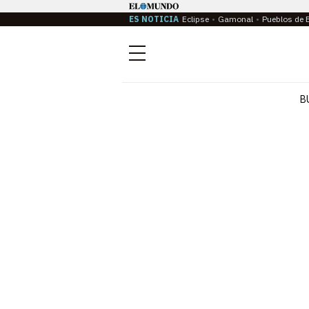
ES NOTICIA
Eclipse
Gamonal
Pueblos de 
Menú
B