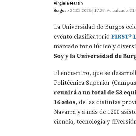
Virginia Martín
Burgos
21.02.2025 | 17:27
Actualizado:
21.
La Universidad de Burgos cele
evento clasificatorio
FIRST® 
marcado tono lúdico y divers
Soy y la Universidad de Bur
El encuentro, que se desarroll
Politécnica Superior (Campus
reunirá a un total de 53 equ
16 años
, de las distintas pro
Navarra y a más de 1200 asist
ciencia, tecnología y diversió