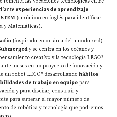
e fomenta las vocaciones tecnológicas entre
diante
experiencias de aprendizaje
s STEM
(acrónimo en inglés para identificar
ía y Matemáticas).
safío
(inspirado en un área del mundo real)
Submerged
y se centra en los océanos y
pensamiento creativo y la tecnología LEGO®
rante meses en un proyecto de innovación y
 de un robot LEGO® desarrollando
hábitos
abilidades de trabajo en equipo
para
ación y para diseñar, construir y
ite para superar el mayor número de
nto de robótica y tecnología que podremos
brero.