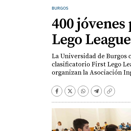
BURGOS
400 jóvenes p
Lego League
La Universidad de Burgos c
clasificatorio First Lego 
organizan la Asociación In
Facebook
Twitter
Whatsapp
Telegram
Copiar
enlace