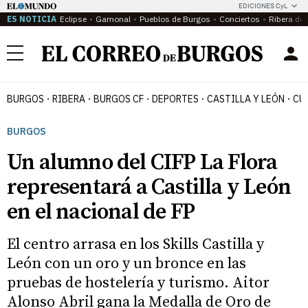
EDICIONES CyL
ES NOTICIA
Eclipse
Gamonal
Pueblos de Burgos
Conciertos
Ribera del
Menú
BURGOS
RIBERA
BURGOS CF
DEPORTES
CASTILLA Y LEÓN
CU
BURGOS
Un alumno del CIFP La Flora
representará a Castilla y León
en el nacional de FP
El centro arrasa en los Skills Castilla y
León con un oro y un bronce en las
pruebas de hostelería y turismo. Aitor
Alonso Abril gana la Medalla de Oro de