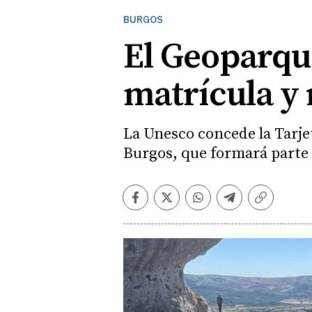
BURGOS
El Geoparqu
matrícula y 
La Unesco concede la Tarjet
Burgos, que formará parte 
Facebook
Twitter
Whatsapp
Telegram
Copiar
enlace