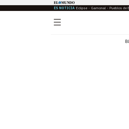
ES NOTICIA
Eclipse
Gamonal
Pueblos de 
Menú
B