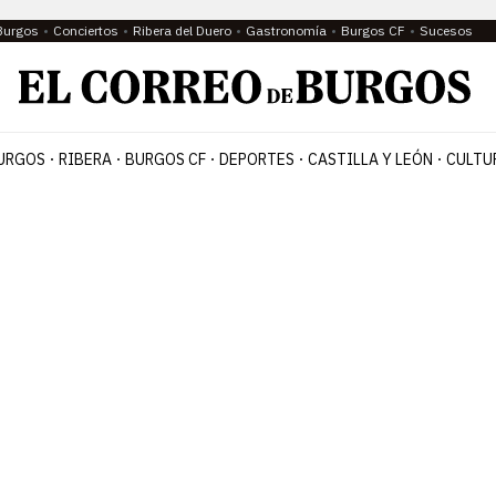
Burgos
Conciertos
Ribera del Duero
Gastronomía
Burgos CF
Sucesos
URGOS
RIBERA
BURGOS CF
DEPORTES
CASTILLA Y LEÓN
CULTU